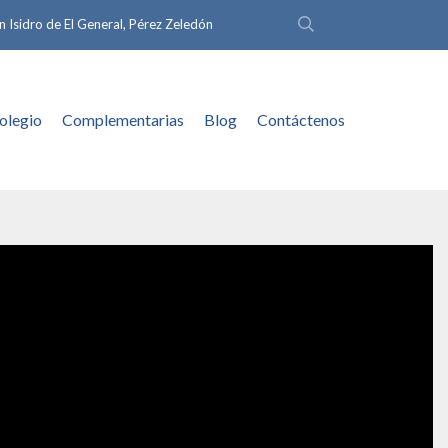
n Isidro de El General, Pérez Zeledón
olegio
Complementarias
Blog
Contáctenos