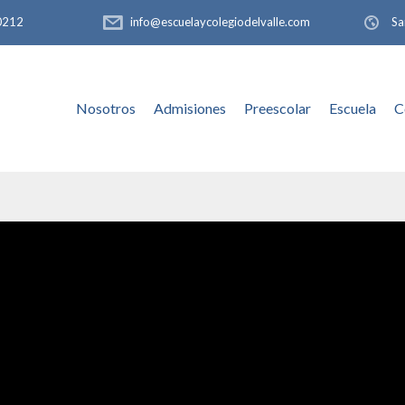
-0212
info@escuelaycolegiodelvalle.com
Sa
Nosotros
Admisiones
Preescolar
Escuela
C