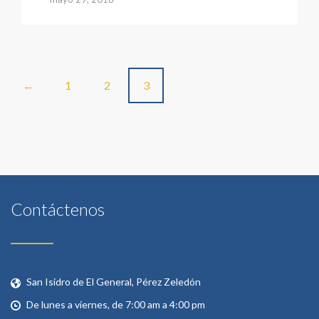
Posts
1
2
3
←
navigation
Contáctenos
San Isidro de El General, Pérez Zeledón
De lunes a viernes, de 7:00 am a 4:00 pm