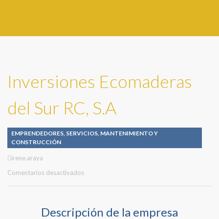
Inversiones Ecomaderas
del Sur RC, S.A
EMPRENDEDORES
,
SERVICIOS
,
MANTENIMIENTO Y
CONSTRUCCIÓN
Author
irene.araya
en
Comentarios desactivados
Inversiones
Ecomaderas
del
Descripción de la empresa
Sur