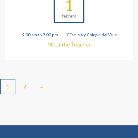
1
febrero
9:00 am to 3:00 pm
Escuela y Colegio del Valle
Meet the Teacher
Posts
1
2
→
navigation